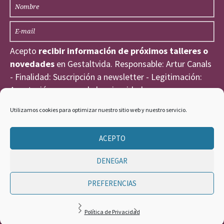
Acepto
recibir información de próximos talleres o
novedades
en Gestaltvida. Responsable: Artur Canals
- Finalidad: Suscripción a newsletter - Legitimación:
Aceptación expresa de la privacidad
He leído y acepto la
Política de Privacidad
.
Utilizamos cookies para optimizar nuestro sitio web y nuestro servicio.
ACEPTO
DENEGAR
PREFERENCIAS
GESTALT VIDA ©
Política de Privacidad