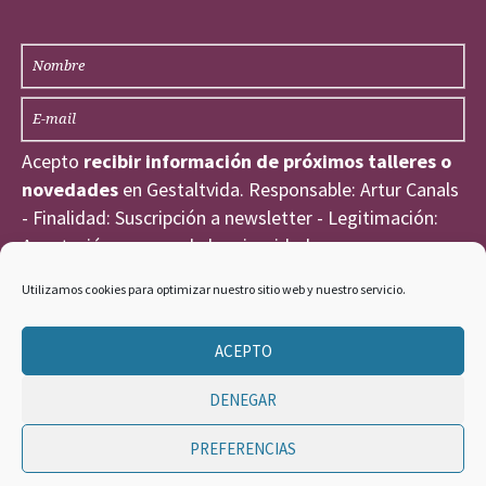
Acepto
recibir información de próximos talleres o
novedades
en Gestaltvida. Responsable: Artur Canals
- Finalidad: Suscripción a newsletter - Legitimación:
Aceptación expresa de la privacidad
He leído y acepto la
Política de Privacidad
.
Utilizamos cookies para optimizar nuestro sitio web y nuestro servicio.
ACEPTO
DENEGAR
PREFERENCIAS