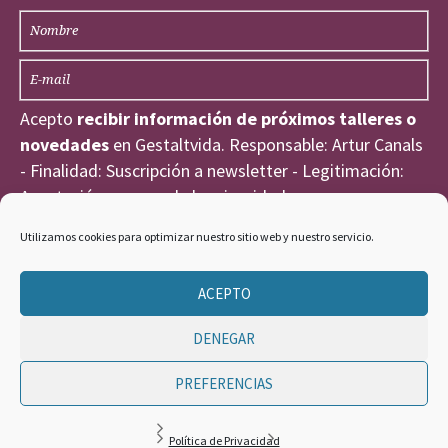
Acepto
recibir información de próximos talleres o
novedades
en Gestaltvida. Responsable: Artur Canals
- Finalidad: Suscripción a newsletter - Legitimación:
Aceptación expresa de la privacidad
He leído y acepto la
Política de Privacidad
.
Utilizamos cookies para optimizar nuestro sitio web y nuestro servicio.
ACEPTO
DENEGAR
PREFERENCIAS
GESTALT VIDA ©
Política de Privacidad