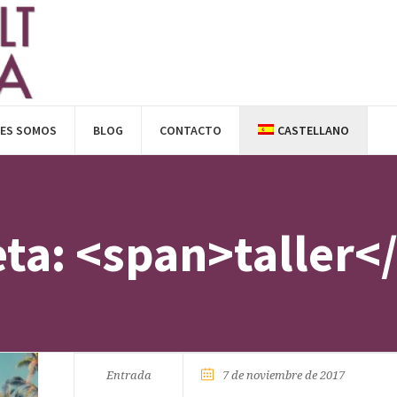
NES SOMOS
BLOG
CONTACTO
CASTELLANO
eta: <span>taller<
Entrada
7 de noviembre de 2017