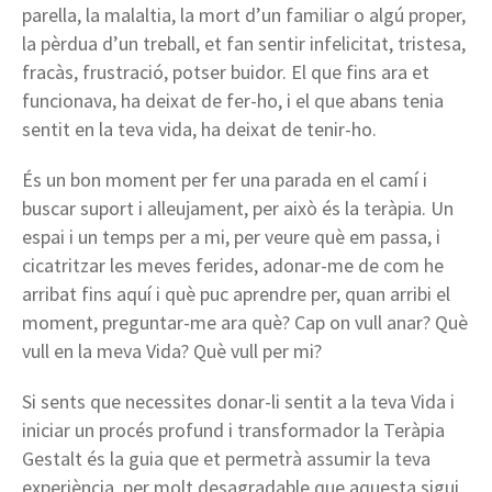
parella, la malaltia, la mort d’un familiar o algú proper,
la pèrdua d’un treball, et fan sentir infelicitat, tristesa,
fracàs, frustració, potser buidor. El que fins ara et
funcionava, ha deixat de fer-ho, i el que abans tenia
sentit en la teva vida, ha deixat de tenir-ho.
És un bon moment per fer una parada en el camí i
buscar suport i alleujament, per això és la teràpia. Un
espai i un temps per a mi, per veure què em passa, i
cicatritzar les meves ferides, adonar-me de com he
arribat fins aquí i què puc aprendre per, quan arribi el
moment, preguntar-me ara què? Cap on vull anar? Què
vull en la meva Vida? Què vull per mi?
Si sents que necessites donar-li sentit a la teva Vida i
iniciar un procés profund i transformador la Teràpia
Gestalt és la guia que et permetrà assumir la teva
experiència, per molt desagradable que aquesta sigui,