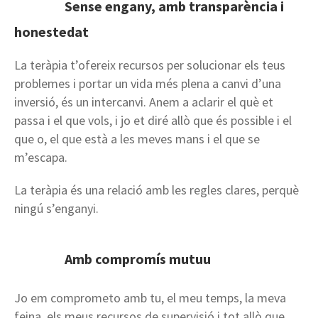
Sense engany, amb transparència i
honestedat
La teràpia t’ofereix recursos per solucionar els teus
problemes i portar un vida més plena a canvi d’una
inversió, és un intercanvi. Anem a aclarir el què et
passa i el que vols, i jo et diré allò que és possible i el
que o, el que està a les meves mans i el que se
m’escapa.
La teràpia és una relació amb les regles clares, perquè
ningú s’enganyi.
Amb compromís mutuu
Jo em comprometo amb tu, el meu temps, la meva
feina, els meus recursos de supervisió i tot allò que