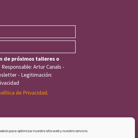
n de próximos talleres o
 Responsable: Artur Canals -
wsletter - Legitimación:
rivacidad
olítica de Privacidad
.
okies para optimizar nuestro sitio web y nuestro servicio.