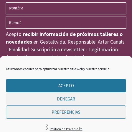
Acepto
recibir información de próximos talleres o
novedades
en Gestaltvida. Responsable: Artur Canals
- Finalidad: Suscripción a newsletter - Legitimación:
Aceptación expresa de la privacidad
He leído y acepto la
Política de Privacidad
.
Utilizamos cookies para optimizar nuestro sitio web y nuestro servicio.
ACEPTO
DENEGAR
PREFERENCIAS
GESTALT VIDA ©
Política de Privacidad