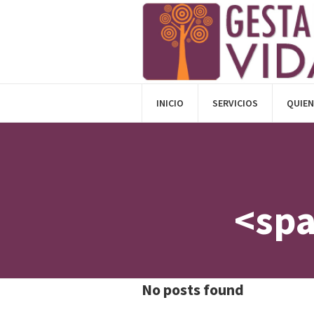
INICIO
SERVICIOS
QUIE
<spa
No posts found