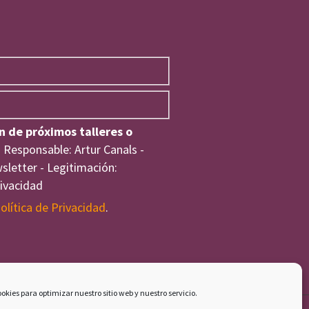
n de próximos talleres o
 Responsable: Artur Canals -
wsletter - Legitimación:
rivacidad
olítica de Privacidad
.
okies para optimizar nuestro sitio web y nuestro servicio.